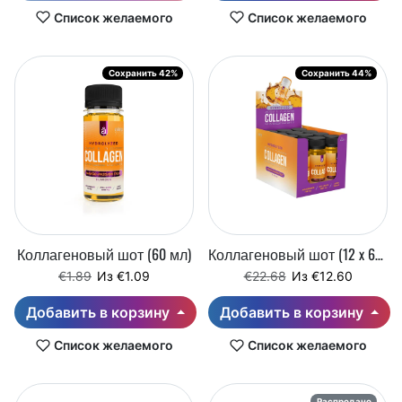
Список желаемого
Список желаемого
Сохранить 42%
Сохранить 44%
Коллагеновый шот (60 мл)
Коллагеновый шот (12 x 60 мл)
Регулярная цена
Цена со скидкой
Регулярная цена
Цена со скидкой
€1.89
Из €1.09
€22.68
Из €12.60
Добавить в корзину
Добавить в корзину
Список желаемого
Список желаемого
Распродано