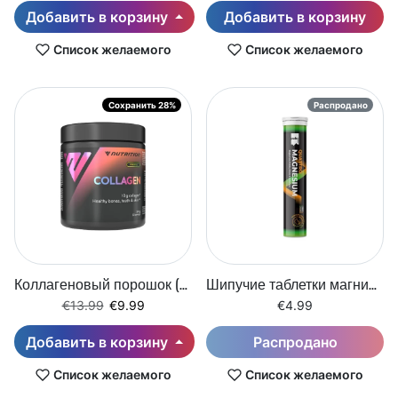
Добавить в корзину
Добавить в корзину
Список желаемого
Список желаемого
Сохранить 28%
Распродано
Коллагеновый порошок (300 г)
Шипучие таблетки магния PULS Quattro (20 таблеток)
Регулярная цена
Цена со скидкой
€13.99
€9.99
€4.99
Добавить в корзину
Распродано
Список желаемого
Список желаемого