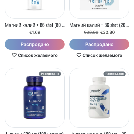
Магний калий + B6 shot (80 мл)
Магний калий + B6 shot (20 x 80 мл)
Регулярная цена
Цена со скидк
€1.69
€33.80
€30.80
Распродано
Распродано
Список желаемого
Список желаемого
Распродано
Распродано
L-лизин 620 мг (100 капсул)
Цитрат магния 400 мг + B6 (90 таблеток)