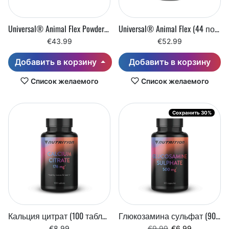
Universal® Animal Flex Powder (370 г)
Universal® Animal Flex (44 порции)
€43.99
€52.99
Добавить в корзину
Добавить в корзину
Список желаемого
Список желаемого
Сохранить 30%
Кальция цитрат (100 таблеток)
Глюкозамина сульфат (90 капсул)
Регулярная цена
Цена со скидк
€8.99
€9.99
€6.99