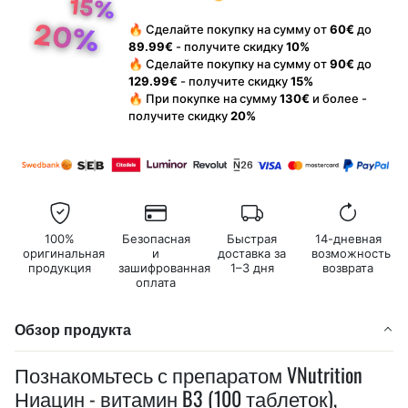
🔥 Сделайте покупку на сумму от
60€
до
89.99€
- получите скидку
10%
🔥 Сделайте покупку на сумму от
90€
до
129.99€
- получите скидку
15%
🔥 При покупке на сумму
130€
и более -
получите скидку
20%
100%
Безопасная
Быстрая
14-дневная
оригинальная
и
доставка за
возможность
продукция
зашифрованная
1–3 дня
возврата
оплата
Обзор продукта
Познакомьтесь с препаратом VNutrition
Ниацин - витамин B3 (100 таблеток),